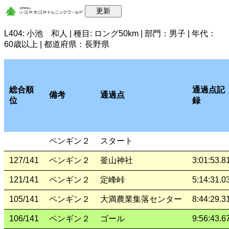
L404: 小池 和人 | 種目: ロング50km | 部門：男子 | 年代：
60歳以上 | 都道府県：長野県
総合順
通過点記
備考
通過点
位
録
ペンギン２
スタート
127/141
ペンギン２
釜山神社
3:01:53.8
121/141
ペンギン２
定峰峠
5:14:31.0
105/141
ペンギン２
大満農業集落センター
8:44:29.3
106/141
ペンギン２
ゴール
9:56:43.6