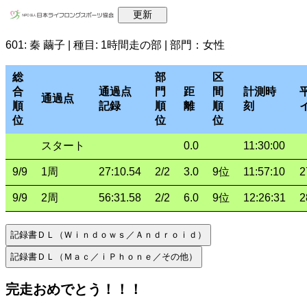
601: 秦 繭子 | 種目: 1時間走の部 | 部門：女性
総
部
区
合
通過点
門
距
間
計測時
通過点
順
記録
順
離
順
刻
位
位
位
スタート
0.0
11:30:00
9/9
1周
27:10.54
2/2
3.0
9位
11:57:10
2
9/9
2周
56:31.58
2/2
6.0
9位
12:26:31
2
完走おめでとう！！！