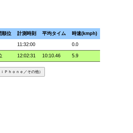
間順位
計測時刻
平均タイム
時速(kmph)
11:32:00
0.0
位
12:02:31
10:10.46
5.9