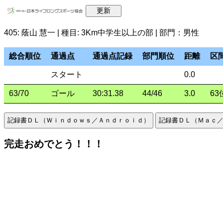
405: 蔭山 慧一 | 種目: 3Km中学生以上の部 | 部門：男性
総合順位
通過点
通過点記録
部門順位
距離
区
スタート
0.0
63/70
ゴール
30:31.38
44/46
3.0
63
完走おめでとう！！！