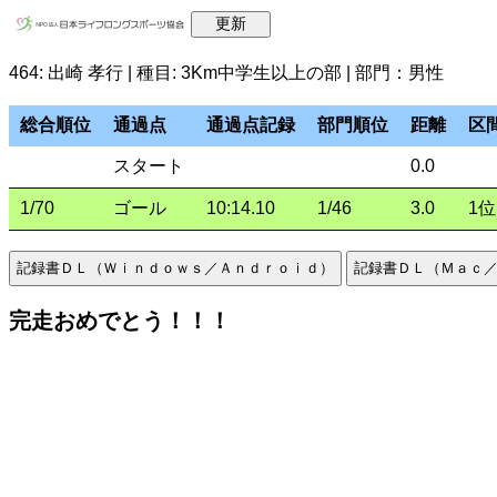
464: 出崎 孝行 | 種目: 3Km中学生以上の部 | 部門：男性
総合順位
通過点
通過点記録
部門順位
距離
区
スタート
0.0
1/70
ゴール
10:14.10
1/46
3.0
1位
完走おめでとう！！！