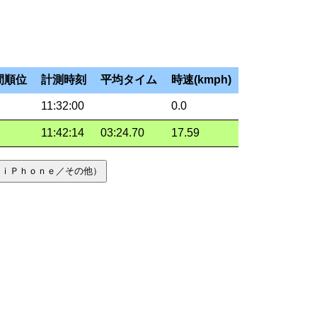
間順位
計測時刻
平均タイム
時速(kmph)
11:32:00
0.0
11:42:14
03:24.70
17.59