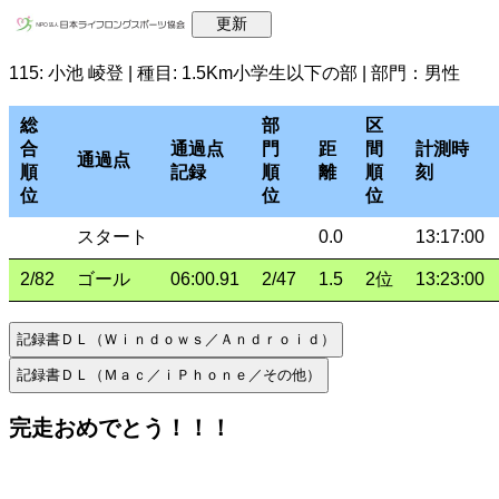
115: 小池 崚登 | 種目: 1.5Km小学生以下の部 | 部門：男性
総
部
区
合
通過点
門
距
間
計測時
通過点
順
記録
順
離
順
刻
位
位
位
スタート
0.0
13:17:00
2/82
ゴール
06:00.91
2/47
1.5
2位
13:23:00
完走おめでとう！！！