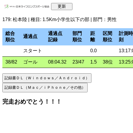
179: 松本陸 | 種目: 1.5Km小学生以下の部 | 部門：男性
総合
通過点
部門
距
区間
計測時
通過点
順位
記録
順位
離
順位
刻
スタート
0.0
13:17:
38/82
ゴール
08:04.32
23/47
1.5
38位
13:25:
完走おめでとう！！！