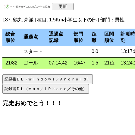
187: 鶴丸 亮誠 | 種目: 1.5Km小学生以下の部 | 部門：男性
総合
通過点
部門
距
区間
計測時
通過点
順位
記録
順位
離
順位
刻
スタート
0.0
13:17:
21/82
ゴール
07:14.42
16/47
1.5
21位
13:24:
完走おめでとう！！！