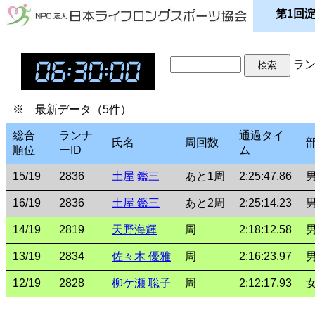
第1回淀
ラン
※ 最新データ（5件）
総合
ランナ
通過タイ
氏名
周回数
順位
ーID
ム
15/19
2836
土屋 鑑三
あと1周
2:25:47.86
16/19
2836
土屋 鑑三
あと2周
2:25:14.23
14/19
2819
天野海輝
周
2:18:12.58
13/19
2834
佐々木 優雅
周
2:16:23.97
12/19
2828
柳ケ瀬 聡子
周
2:12:17.93