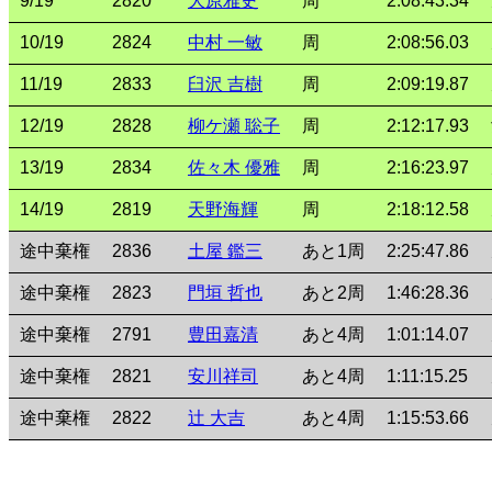
9/19
2820
大原雅史
周
2:08:43.34
10/19
2824
中村 一敏
周
2:08:56.03
11/19
2833
臼沢 吉樹
周
2:09:19.87
12/19
2828
柳ケ瀬 聡子
周
2:12:17.93
13/19
2834
佐々木 優雅
周
2:16:23.97
14/19
2819
天野海輝
周
2:18:12.58
途中棄権
2836
土屋 鑑三
あと1周
2:25:47.86
途中棄権
2823
門垣 哲也
あと2周
1:46:28.36
途中棄権
2791
豊田嘉清
あと4周
1:01:14.07
途中棄権
2821
安川祥司
あと4周
1:11:15.25
途中棄権
2822
辻 大吉
あと4周
1:15:53.66