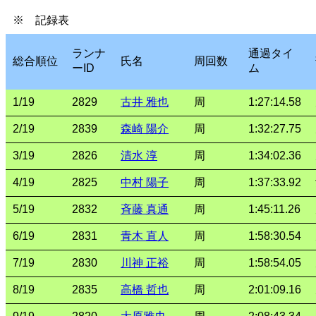
※ 記録表
ランナ
通過タイ
総合順位
氏名
周回数
ーID
ム
1/19
2829
古井 雅也
周
1:27:14.58
2/19
2839
森崎 陽介
周
1:32:27.75
3/19
2826
清水 淳
周
1:34:02.36
4/19
2825
中村 陽子
周
1:37:33.92
5/19
2832
斉藤 真通
周
1:45:11.26
6/19
2831
青木 直人
周
1:58:30.54
7/19
2830
川神 正裕
周
1:58:54.05
8/19
2835
高橋 哲也
周
2:01:09.16